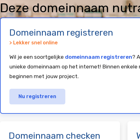
Deze domeinnaam nutras
en geparkeerd bij
Vim
Domeinnaam registreren
> Lekker snel online
Wil je een soortgelijke
domeinnaam registreren
? A
unieke domeinnaam op het internet! Binnen enkele 
beginnen met jouw project.
Nu registreren
Domeinnaam checken