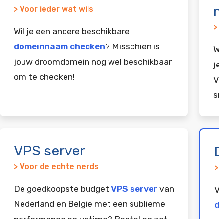
> Voor ieder wat wils
>
Wil je een andere beschikbare
domeinnaam checken
? Misschien is
W
jouw droomdomein nog wel beschikbaar
j
om te checken!
V
s
VPS server
> Voor de echte nerds
>
De goedkoopste budget
VPS server
van
V
Nederland en Belgie met een sublieme
d
performance en uptime? Bestel en zet