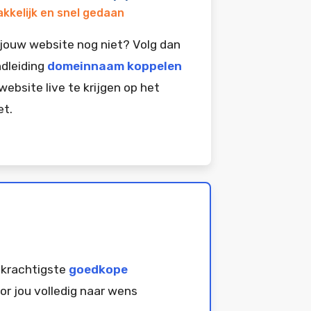
kkelijk en snel gedaan
jouw website nog niet? Volg dan
dleiding
domeinnaam koppelen
website live te krijgen op het
et.
 krachtigste
goedkope
or jou volledig naar wens